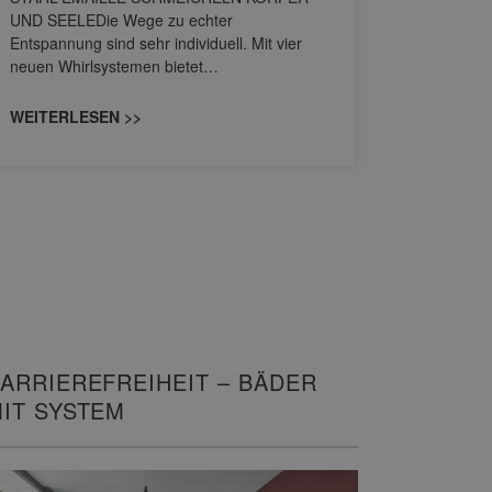
Stil für 
UND SEELEDie Wege zu echter
HANSAGENE
Entspannung sind sehr individuell. Mit vier
von Wascht
neuen Whirlsystemen bietet…
unterschi
konzipiert
WEITERLESEN >>
WEITERL
ARRIEREFREIHEIT – BÄDER
IT SYSTEM