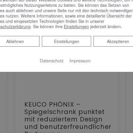
estmögliches Nutzungserlebnis zu bieten. Sie können das Setzen von
es auch ablehnen und unsere Seite nur mit den technisch notwendige
es nutzen. Weitere Informationen, sowie eine detaillierte Übersicht der
es und eingesetzten Technologien finden Sie in unserer
schutzerklärung
. Sie können Ihre
Einstellungen
jederzeit ändern.
Ablehnen
Ablehnen
Einstellungen
Akzeptieren
Datenschutz
Impressum
KEUCO PHÖNIX –
Spiegelschrank punktet
mit reduziertem Design
und benutzerfreundlicher