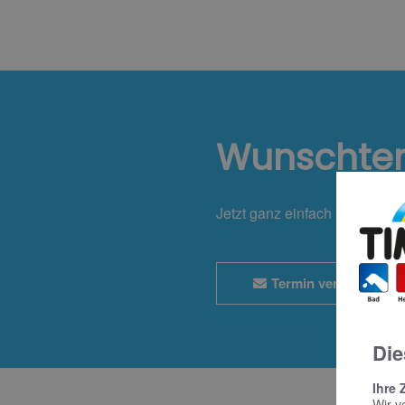
Wunschte
Jetzt ganz einfach und bequ
Termin vereinbaren
Die
Ihre 
Wir v