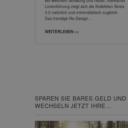
Mit weichem Schwung und neuer, markanter
M NEO
Linienführung zeigt sich die Kollektion Sinea
owohl zum
3.0 natürlich und minimalistisch zugleich.
Das trendige Re-Design…
WEITERLESEN >>
SPAREN SIE BARES GELD UND
WECHSELN JETZT IHRE
HEIZUNG!