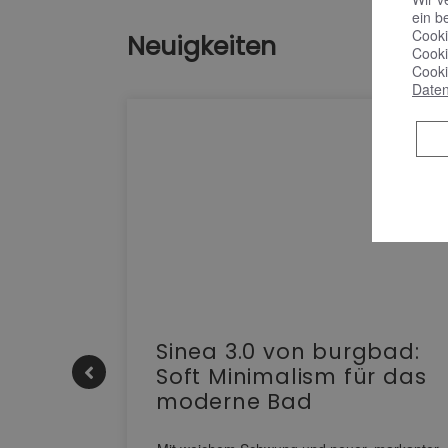
ein b
Cooki
Neuigkeiten
Cooki
Cooki
Daten
e |
Sinea 3.0 von burgbad:
Soft Minimalism für das
moderne Bad
nskomfort
s