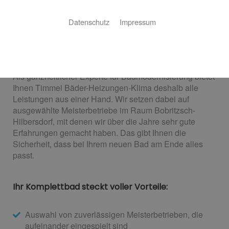
Ein perfekt modernisiertes Bad ist das Ergebnis der
Datenschutz
Impressum
Zusammenarbeit von erfahrenen Handwerkern aus
verschiedenen Gewerken. Die richtigen Betriebe zu
finden und ihre Einsätze aufeinander abzustimmen, ist
eine echte Herausforderung, die Zeit und Nerven kostet.
Als ganzheitlicher Experte für Badmodernisierung bietet
Ihnen Timmel Bäder-Heizungen-Klima deshalb alle
Leistungen aus einer Hand. Wir setzen dabei auf
ausgewählte Meisterbetriebe im Raum Bobritzsch-
Hilbersdorf, mit denen wir über die Jahre sehr gute
Erfahrungen gemacht haben. Das gibt Ihnen die
Sicherheit, dass bei Ihrem neuen Bad am Ende alles
passt.
Ihr Komplettbad steckt voller Vorteile:
Auswahl von zuverlässigen Meisterbetrieben, die
aufeinander eingespielt sind