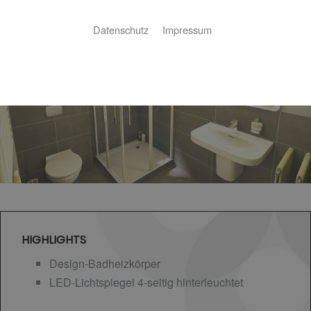
Datenschutz
Impressum
HIGHLIGHTS
Design-Badheizkörper
LED-Lichtspiegel 4-seitig hinterleuchtet