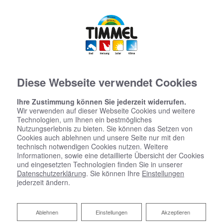
Diese Webseite verwendet Cookies
Ihre Zustimmung können Sie jederzeit widerrufen.
Wir verwenden auf dieser Webseite Cookies und weitere
Technologien, um Ihnen ein bestmögliches
Nutzungserlebnis zu bieten. Sie können das Setzen von
Cookies auch ablehnen und unsere Seite nur mit den
technisch notwendigen Cookies nutzen. Weitere
Informationen, sowie eine detaillierte Übersicht der Cookies
und eingesetzten Technologien finden Sie in unserer
Startseite
»
Bad
»
Badinspiration & Musterbäder
»
Basic-Bad 4,6 ㎡
Datenschutzerklärung
. Sie können Ihre
Einstellungen
jederzeit ändern.
Basic-Bad 4,6 ㎡
Ablehnen
Ablehnen
Einstellungen
Akzeptieren