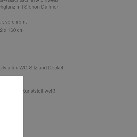
chglanz mit Siphon Dallmer
r, verchromt
2 x 160 cm
livia lux WC-Sitz und Deckel
weiß und Kunststoff weiß
0 cm