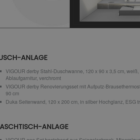
USCH-ANLAGE
VIGOUR derby Stahl-Duschwanne, 120 x 90 x 3,5 cm, weiß, Ab
Ablaufgarnitur, verchromt
VIGOUR derby Renovierungsset mit Aufputz-Brausethermostat
90 cm
Duka Seitenwand, 120 x 200 cm, in silber Hochglanz, ESG t
ASCHTISCH-ANLAGE
VIGOUR one Set bestehend aus Spiegelschrank, Mineralgus