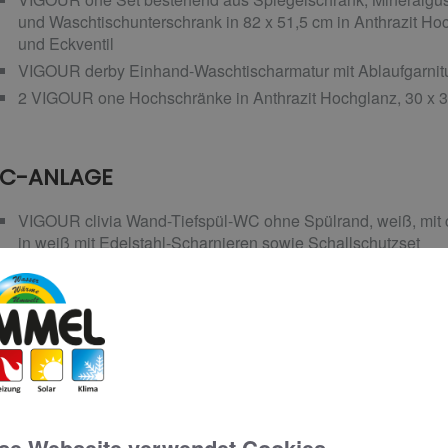
und Waschtischunterschrank in 82 x 51,5 cm in Anthrazit Ho
und Eckventil
VIGOUR derby Einhand-Waschtischarmatur mit Ablaufgarnitu
2 VIGOUR one Hochschränke in Anthrazit Hochglanz, 30 x 3
C-ANLAGE
VIGOUR clivia Wand-Tiefspül-WC ohne Spülrand, weiß, mit c
in weiß mit Edelstahl-Scharnieren sowie Schallschutzset
CONEL VIS WC-Element mit UP-Spülkasten, 112 cm
VIGOUR AI Betätigungsplatte für 2-Mengen-Spülung in Glas 
ADHEIZKÖRPER
COSMO Bad- und Designheizkörper in RAL9016, 176,4 x 6