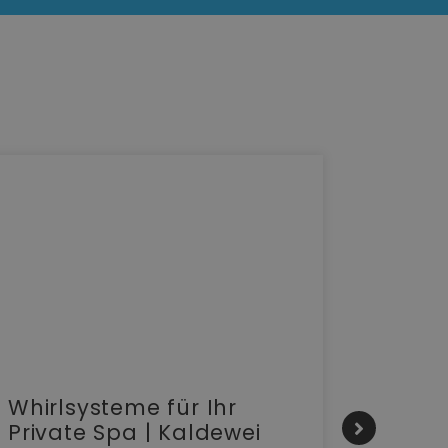
Whirlsysteme für Ihr
Gesta
Private Spa | Kaldewei
alltä