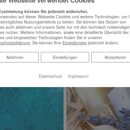
se Webseite verwendet Cookies
Zustimmung können Sie jederzeit widerrufen.
CCESSOIRES
erwenden auf dieser Webseite Cookies und weitere Technologien, um 
estmögliches Nutzungserlebnis zu bieten. Sie können das Setzen von
VIGOUR derby Bürstengarnitur, Papierhalter und Flüssigsei
es auch ablehnen und unsere Seite nur mit den technisch notwendige
es nutzen. Weitere Informationen, sowie eine detaillierte Übersicht der
es und eingesetzten Technologien finden Sie in unserer
schutzerklärung
. Sie können Ihre
Einstellungen
jederzeit ändern.
Ablehnen
Ablehnen
Einstellungen
Akzeptieren
Datenschutz
Impressum