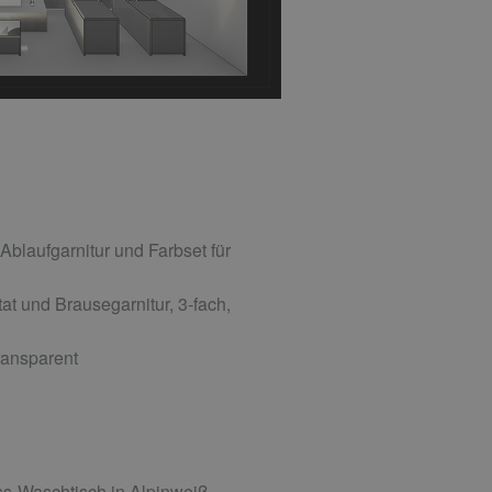
laufgarnitur und Farbset für
 und Brausegarnitur, 3-fach,
ransparent
s-Waschtisch in Alpinweiß