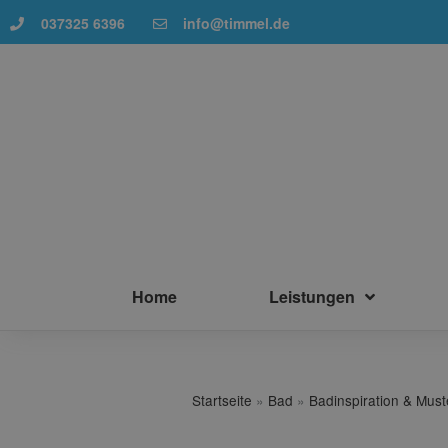
037325 6396
info@timmel.de
Home
Leistungen
Startseite
»
Bad
»
Badinspiration & Mus