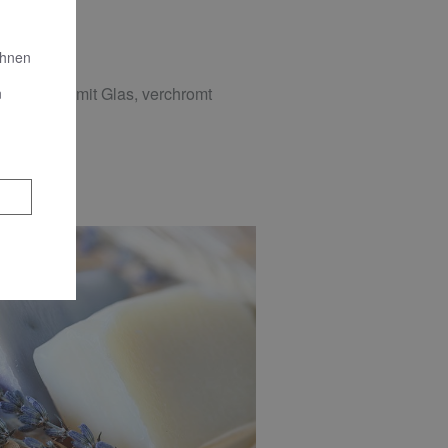
Ihnen
fenspender mit Glas, verchromt
n