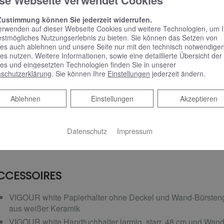
se Webseite verwendet Cookies
C-ANLAGE
Zustimmung können Sie jederzeit widerrufen.
VIGOUR white Wand-Tiefspül-WC ohne Spülrand, unsichtbar
erwenden auf dieser Webseite Cookies und weitere Technologien, um 
PflegePLUS sowie WC-Sitz mit abnehmbaren Edelstahlscha
estmögliches Nutzungserlebnis zu bieten. Sie können das Setzen von
es auch ablehnen und unsere Seite nur mit den technisch notwendige
und Schallschutzset
es nutzen. Weitere Informationen, sowie eine detaillierte Übersicht der
CONEL VIS WC-Element mit UP-Spülkasten, 112 cm
es und eingesetzten Technologien finden Sie in unserer
schutzerklärung
. Sie können Ihre
Einstellungen
jederzeit ändern.
VIGOUR Al Betätigungsplatte für 2-Mengen-Spülung, Glas we
Ablehnen
Ablehnen
Einstellungen
Akzeptieren
ADHEIZKÖRPER
Datenschutz
Impressum
COSMO Wien Design-Badheizkörper drehbar, 175,4 x 75 cm
CCESSOIRES
VIGOUR white Papierhalter ohne Deckel und Wand-Bürstenga
aus weißer Keramik
VIGOUR white Handtuchhalter larmig, starr, 48 cm und Wand