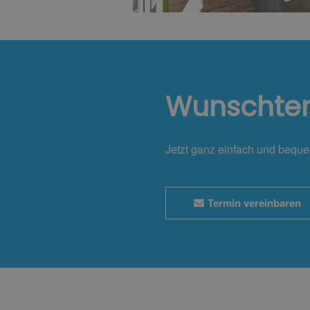
Wunschte
Jetzt ganz einfach und bequ
Termin vereinbaren