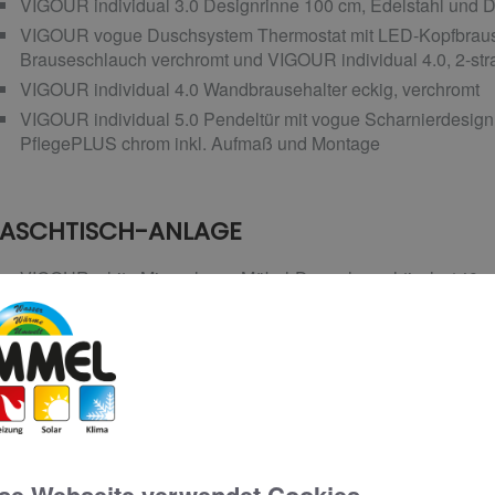
VIGOUR individual 3.0 Designrinne 100 cm, Edelstahl und D
VIGOUR vogue Duschsystem Thermostat mit LED-Kopfbrause
Brauseschlauch verchromt und VIGOUR individual 4.0, 2-st
VIGOUR individual 4.0 Wandbrausehalter eckig, verchromt
VIGOUR individual 5.0 Pendeltür mit vogue Scharnierdesign 
PflegePLUS chrom inkl. Aufmaß und Montage
ASCHTISCH-ANLAGE
VIGOUR white Mineralguss Möbel-Doppelwaschtisch, 140 x 
und Eckventil
VIGOUR white Waschtischunterschrank-Aufsatz, 56,6 x 50 x
VIGOUR white Einhand-Waschtischarmatur mit Ablaufgarnitu
VIGOUR white LED-Lichtspiegel mit Lichtband oben, 140 x7
6500K kalt-warm