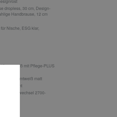
esignrost
 dropless, 30 cm, Design-
rahlige Handbrause, 12 cm
für Nische, ESG klar,
49 cm, weiß mit Pflege-PLUS
 140 cm, samtweiß matt
r, verchromt
5 cm, Farbwechsel 2700-