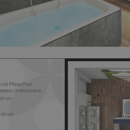
mit PflegePlus-
htetem Unterschrank
90 cm
 30 cm