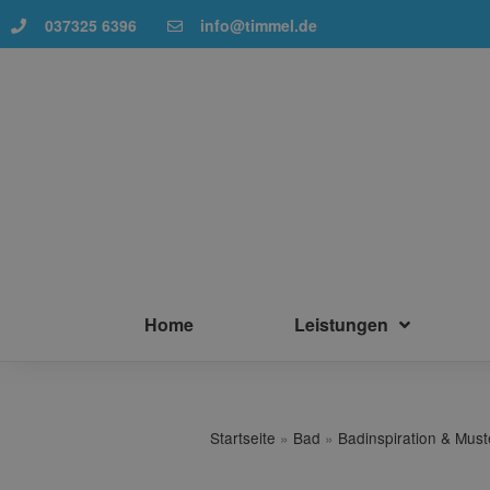
037325 6396
info@timmel.de
Home
Leistungen
Startseite
»
Bad
»
Badinspiration & Mus