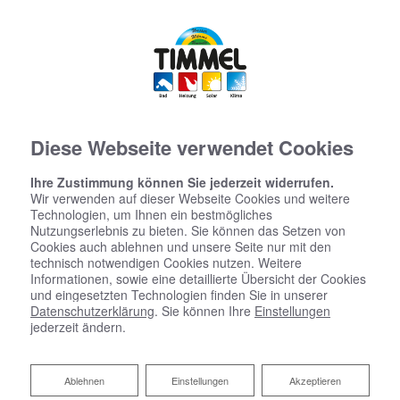
Diese Webseite verwendet Cookies
Ihre Zustimmung können Sie jederzeit widerrufen.
Wir verwenden auf dieser Webseite Cookies und weitere
Technologien, um Ihnen ein bestmögliches
Nutzungserlebnis zu bieten. Sie können das Setzen von
Cookies auch ablehnen und unsere Seite nur mit den
technisch notwendigen Cookies nutzen. Weitere
Informationen, sowie eine detaillierte Übersicht der Cookies
und eingesetzten Technologien finden Sie in unserer
Startseite
»
Bad
»
Badinspiration & Musterbäder
»
Komfort-Bad 7 ㎡
Datenschutzerklärung
. Sie können Ihre
Einstellungen
jederzeit ändern.
Komfort-Bad 7 ㎡
Ablehnen
Ablehnen
Einstellungen
Akzeptieren