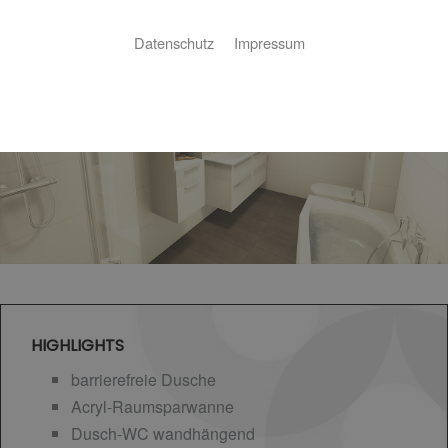
Datenschutz
Impressum
HIGHLIGHTS
barrierefreie Dusche
Acryl-Raumsparwanne
Dusch-WC wandhängend