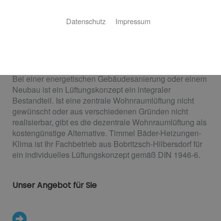
Datenschutz
Impressum
Dezentrale Wohnraumlüftung
Das flexible Lüftungskonzept
Bei einer energetischen Gebäudesanierung oder einem
Neubau ist ein Lüftungskonzept ein integraler
Bestandteil. Ist eine zentrale Wohnraumlüftung nicht
gewünscht oder aus verschiedenen Gründen nicht
realisierbar, gibt es die dezentrale Wohnraumlüftung als
kostengünstige Alternative. Timmel Bäder-Heizungen-
Klima ist Ihr Fachbetrieb aus Bobritzsch-Hilbersdorf für
ein individuelles Lüftungskonzept gemäß DIN 1946-6.
Unser Angebot für Sie