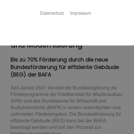
Datenschutz
Impressum
Förderung bei Neuinstallation
und Modernisierung
Bis zu 70% Förderung durch die neue
Bundesförderung für effiziente Gebäude
(BEG) der BAFA
Seit Januar 2021 bündelt die Bundesregierung die
Förderprogramme der Kreditanstalt für Wiederaufbau
(KfW) und des Bundesamts für Wirtschaft und
Ausfuhrkontrolle (BAFA) in einem vereinfachten und
optimierten Förderangebot. Die Bundesförderung für
effiziente Gebäude (BEG) kann bei der BAFA
beantragt werden und soll den Prozess zur
Förderung vereinfachen.