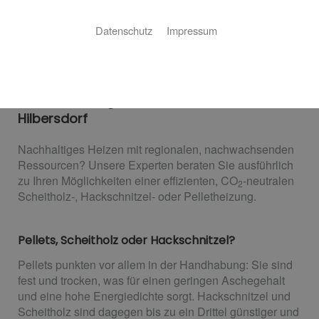
Datenschutz
Impressum
Heizen mit Holz
Timmel Bäder-Heizungen-Klima: Ihr Experte
für Holzheizungen aus Bobritzsch-
Hilbersdorf
Nachhaltiges Heizen mit regionalen, nachwachsenden
Ressourcen? Unsere Experten beraten Sie ausführlich
zu Ihren Möglichkeiten einer effizienten, CO
-neutralen
2
Scheitholz-, Hackschnitzel- oder Pelletheizung.
Pellets, Scheitholz oder Hackschnitzel?
Pellets punkten vor allem in der Handhabung: Sie sind
fest und trocken, was für einen geringen Aschegehalt
und eine hohe Energiedichte sorgt. Hackschnitzel und
Scheitholz sind dagegen bis zu ein Drittel günstiger und