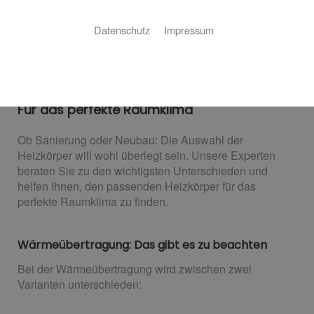
Datenschutz
Impressum
Ihr Experte für Heizkörper
Für das perfekte Raumklima
Ob Sanierung oder Neubau: Die Auswahl der
Heizkörper will wohl überlegt sein. Unsere Experten
beraten Sie zu den wichtigsten Unterschieden und
helfen Ihnen, den passenden Heizkörper für das
perfekte Raumklima zu finden.
Wärmeübertragung: Das gibt es zu beachten
Bei der Wärmeübertragung wird zwischen zwei
Varianten unterschieden: