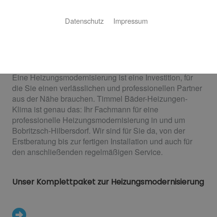
Datenschutz
Impressum
Heizungsmodernisierung
Das Plus für Geldbeutel und Umwelt
Eine Heizungsmodernisierung ist eine Investition, für
die Sie einen verlässlichen und professionellen Partner
aus der Nähe brauchen. Timmel Bäder-Heizungen-
Klima ist genau das: Ihr Fachmann für eine
professionelle Heizungsmodernisierung in und um
Bobritzsch-Hilbersdorf. Wir sind für Sie da, von der
Erstberatung bis zur fertigen Installation und auch für
den anschließenden regelmäßigen Service.
Unser Komplettpaket zur Heizungsmodernisierung