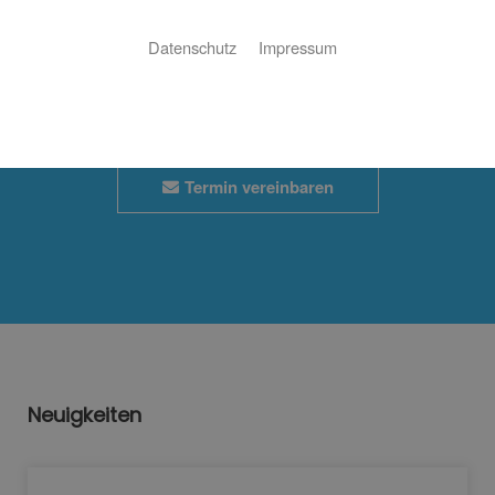
Wunschtermin
Datenschutz
Impressum
Jetzt ganz einfach und bequem Online Termine anfragen!
Termin vereinbaren
Neuigkeiten