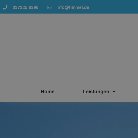
037325 6396
info@timmel.de
Home
Leistungen