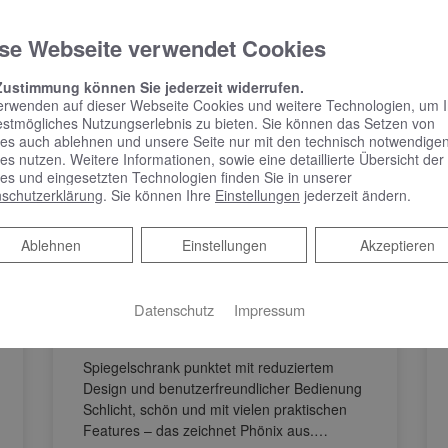
se Webseite verwendet Cookies
Zustimmung können Sie jederzeit widerrufen.
erwenden auf dieser Webseite Cookies und weitere Technologien, um 
estmögliches Nutzungserlebnis zu bieten. Sie können das Setzen von
es auch ablehnen und unsere Seite nur mit den technisch notwendige
es nutzen. Weitere Informationen, sowie eine detaillierte Übersicht der
es und eingesetzten Technologien finden Sie in unserer
schutzerklärung
. Sie können Ihre
Einstellungen
jederzeit ändern.
KEUCO PHÖNIX –
Spiegelschrank punktet
Ablehnen
Ablehnen
Einstellungen
Akzeptieren
mit reduziertem Design
und benutzerfreundlicher
Datenschutz
Impressum
Bedienung
Spiegelschrank punktet mit reduziertem
Design und benutzerfreundlicher Bedienung
Schlicht, schön und mit vielen praktischen
Features – das zeichnet Phönix aus.…