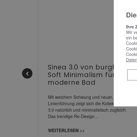
Die
Ihre 
Wir v
ein b
Cooki
Cooki
Cooki
Daten
e |
Sinea 3.0 von burgbad:
Soft Minimalism für das
moderne Bad
nskomfort
s
Mit weichem Schwung und neuer, markanter
M NEO
Linienführung zeigt sich die Kollektion Sinea
owohl zum
3.0 natürlich und minimalistisch zugleich.
Das trendige Re-Design…
WEITERLESEN >>