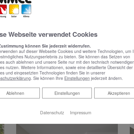
Spiegelschrank punktet mit reduziertem
Design und benutzerfreundlicher Bedienung
Schlicht, schön und mit vielen praktischen
Features – das zeichnet Phönix aus.…
se Webseite verwendet Cookies
WEITERLESEN >>
Zustimmung können Sie jederzeit widerrufen.
erwenden auf dieser Webseite Cookies und weitere Technologien, um 
estmögliches Nutzungserlebnis zu bieten. Sie können das Setzen von
es auch ablehnen und unsere Seite nur mit den technisch notwendige
es nutzen. Weitere Informationen, sowie eine detaillierte Übersicht der
es und eingesetzten Technologien finden Sie in unserer
schutzerklärung
. Sie können Ihre
Einstellungen
jederzeit ändern.
Ablehnen
Ablehnen
Einstellungen
Akzeptieren
KOMPETENTE BERATUNG &
B
BADPLANUNG
M
Datenschutz
Impressum