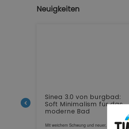
Neuigkeiten
e |
Sinea 3.0 von burgbad:
Soft Minimalism für das
moderne Bad
nskomfort
s
Mit weichem Schwung und neuer, markanter