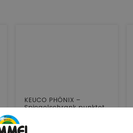
KEUCO PHÖNIX –
Spiegelschrank punktet
mit reduziertem Design
und benutzerfreundlicher
Bedienung