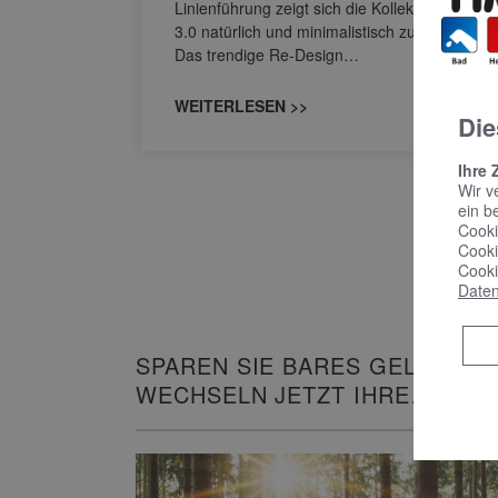
M NEO
Linienführung zeigt sich die Kollektion Sinea
owohl zum
3.0 natürlich und minimalistisch zugleich.
Das trendige Re-Design…
WEITERLESEN >>
Die
Ihre 
Wir v
ein b
Cooki
Cooki
Cooki
Daten
SPAREN SIE BARES GELD UND
WECHSELN JETZT IHRE
HEIZUNG!