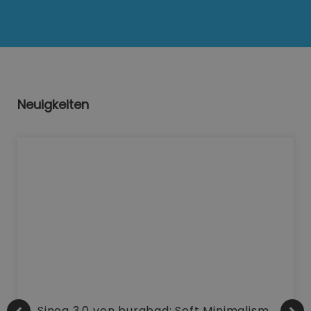
Neuigkeiten
Sinea 3.0 von burgbad: Soft Minimalism