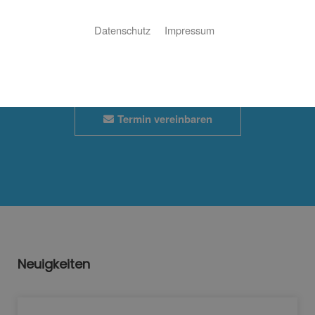
Wunschtermin
Datenschutz
Impressum
Jetzt ganz einfach und bequem Online Termine anfragen!
Termin vereinbaren
Neuigkeiten